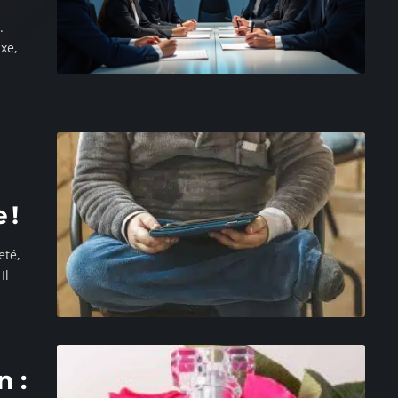
.
xe,
 !
eté,
Il
 :