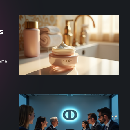
s
rème