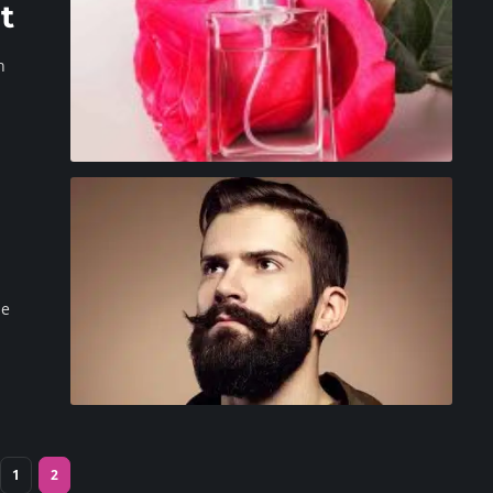
t
n
de
1
2