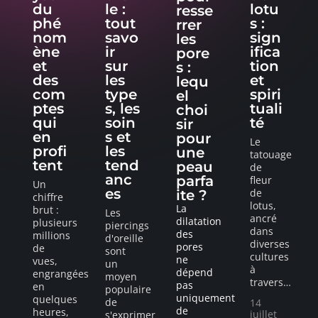
du
le :
lotu
resse
phé
tout
s :
rrer
nom
savo
sign
les
ène
ir
ifica
pore
et
sur
tion
s :
des
les
et
lequ
com
type
spiri
el
ptes
s, les
tuali
choi
qui
soin
té
sir
en
s et
pour
Le
profi
les
une
tatouage
tent
tend
peau
de
anc
parfa
fleur
Un
es
de
ite ?
chiffre
lotus,
La
brut :
Les
ancré
dilatation
plusieurs
piercings
dans
des
millions
d'oreille
diverses
pores
de
sont
cultures
ne
vues,
un
à
dépend
engrangées
moyen
travers
…
pas
en
populaire
uniquement
quelques
de
14
de
heures,
juillet
s'exprimer