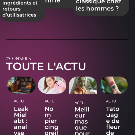
femme
classique chez
ingrédients et
les hommes ?
retours
d’utilisatrices
#CONSEILS
TOUTE L'ACTU
ACTU
ACTU
ACTU
ACTU
Leak
No
Tato
Meill
Miel
m
uag
eur
abt :
pier
e de
mas
anal
cing
fleur
que
yse
oreil
de
pour