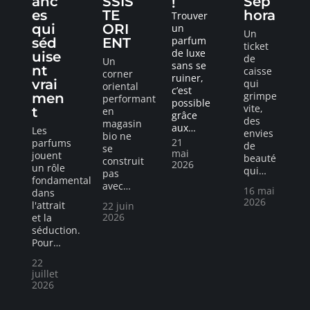
anc
SSIS
Sep
!
es
TE
hora
Trouver
qui
ORI
un
Un
parfum
séd
ENT
ticket
de luxe
uise
de
Un
sans se
nt
caisse
corner
ruiner,
vrai
qui
oriental
c’est
grimpe
men
performant
possible
vite,
t
en
grâce
des
magasin
aux
…
Les
envies
bio ne
21
parfums
de
se
mai
jouent
beauté
construit
2026
un rôle
qui
…
pas
fondamental
avec
…
16 mai
dans
2026
l'attrait
22 juin
2026
et la
séduction.
Pour
…
22
juillet
2026