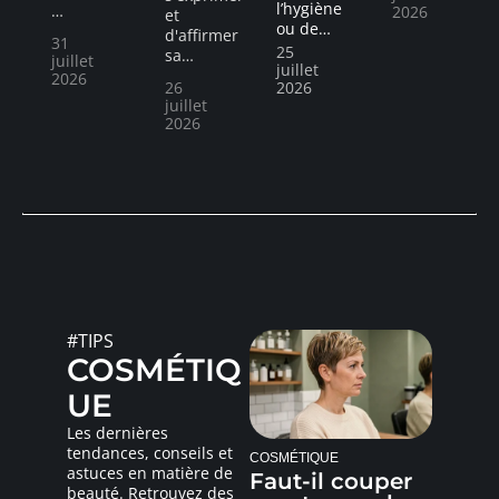
l’hygiène
…
2026
et
ou de
…
d'affirmer
31
25
sa
…
juillet
juillet
2026
26
2026
juillet
2026
#TIPS
COSMÉTIQ
UE
Les dernières
tendances, conseils et
COSMÉTIQUE
astuces en matière de
Faut-il couper
beauté. Retrouvez des