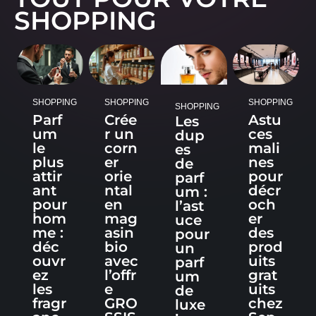
SHOPPING
SHOPPING
SHOPPING
SHOPPING
SHOPPING
Parf
Crée
Astu
Les
um
r un
ces
dup
le
corn
mali
es
plus
er
nes
de
attir
orie
pour
parf
ant
ntal
décr
um :
pour
en
och
l’ast
hom
mag
er
uce
me :
asin
des
pour
déc
bio
prod
un
ouvr
avec
uits
parf
ez
l’offr
grat
um
les
e
uits
de
fragr
GRO
chez
luxe