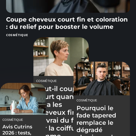
Coupe cheveux court fin et coloration
: du relief pour booster le volume
COSMÉTIQUE
COSMÉTIQUE
Faut-il couper
court quand
COSMÉTIQUE
on a les
Pourquoi le
cheveux fins ?
fade tapered
Le vrai du faux
COSMÉTIQUE
remplace le
Avis Cutrins
sur la coiffure
dégradé
2026 : tests,