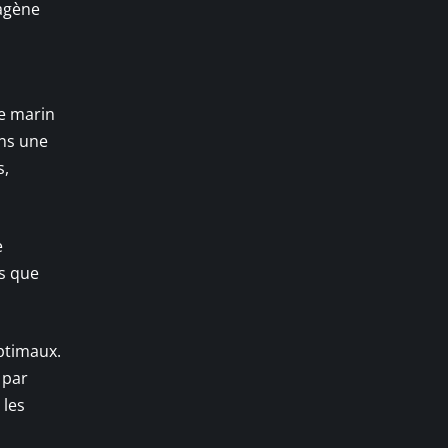
lagène
ne marin
ns une
s,
e
is que
ptimaux.
 par
 les