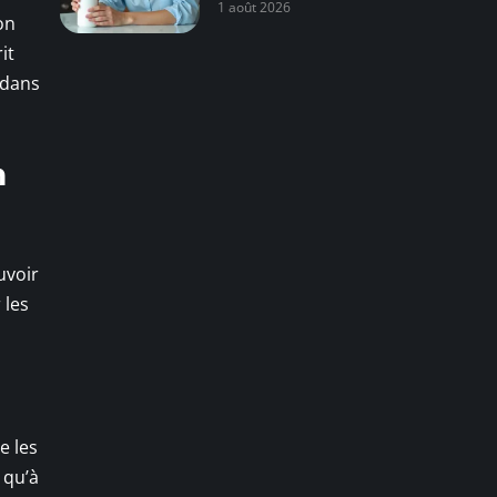
1 août 2026
on
it
 dans
n
uvoir
 les
e les
 qu’à