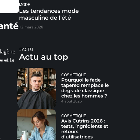
MODE
Les tendances mode
masculine de l’été
anté
12 mars 2026
#ACTU
llagène
Actu au top
e et la
COSMÉTIQUE
Pourquoi le fade
tapered remplace le
dégradé classique
chez les hommes ?
4 août 2026
COSMÉTIQUE
Avis Cutrins 2026 :
tests, ingrédients et
retours
d’utilisatrices
e