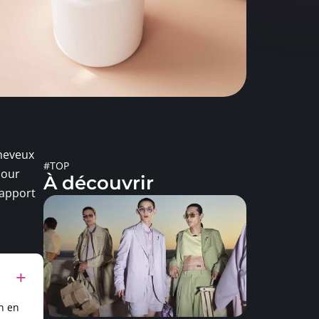
cheveux
#TOP
pour
À découvrir
rapport
n en