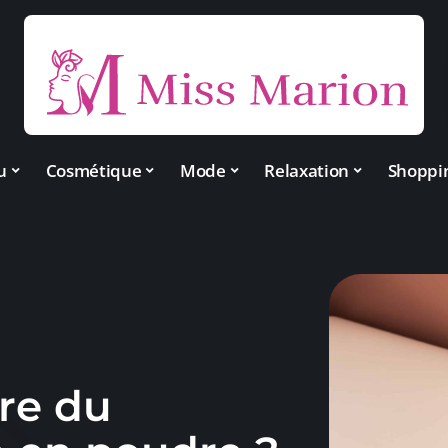
u
Cosmétique
Mode
Relaxation
Shoppi
re du