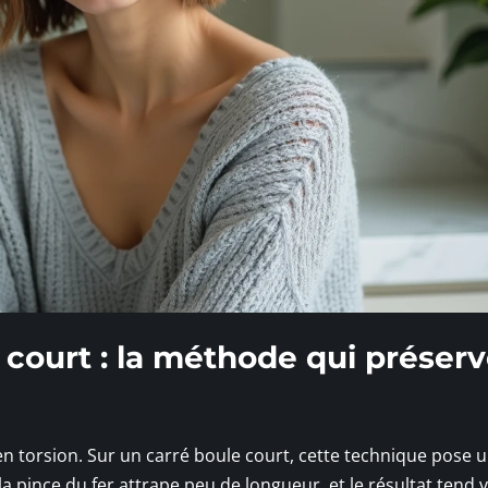
 court : la méthode qui préserv
isé en torsion. Sur un carré boule court, cette technique pose 
a pince du fer attrape peu de longueur, et le résultat tend v