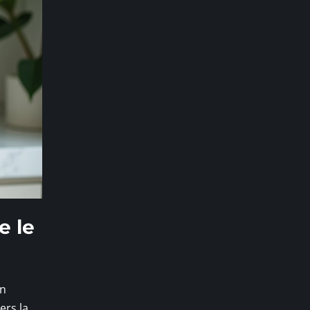
e le
un
ers la