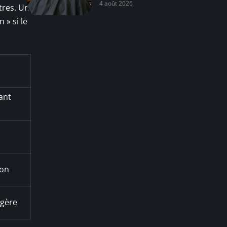
4 août 2026
tres. Un
 » si le
ant
ion
égère