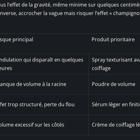
sous l’effet de la gravité, même minime sur quelques centimè
inverse, accrocher la vague mais risquer l’effet « champignon
isque principal
Produit prioritaire
ndulation qui disparaît en quelques
Spray texturisant av
eures
coiffage
anque de volume à la racine
Poudre de volume
ffet trop structuré, perte du flou
Sérum léger en finit
olume excessif sur les côtés
Crème de coiffage l