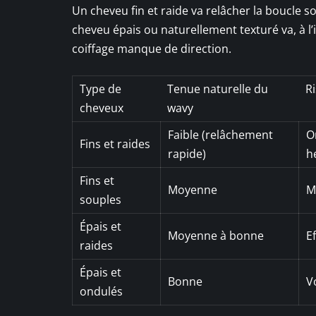
Un cheveu fin et raide va relâcher la boucle 
cheveu épais ou naturellement texturé va, à l’
coiffage manque de direction.
Type de
Tenue naturelle du
R
cheveux
wavy
Faible (relâchement
O
Fins et raides
rapide)
h
Fins et
Moyenne
M
souples
Épais et
Moyenne à bonne
E
raides
Épais et
Bonne
V
ondulés