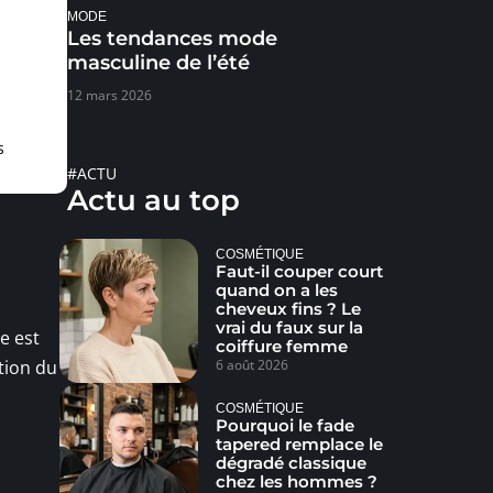
MODE
Les tendances mode
masculine de l’été
12 mars 2026
s
#ACTU
Actu au top
COSMÉTIQUE
Faut-il couper court
quand on a les
cheveux fins ? Le
vrai du faux sur la
e est
coiffure femme
tion du
6 août 2026
COSMÉTIQUE
Pourquoi le fade
tapered remplace le
dégradé classique
chez les hommes ?