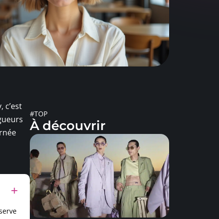
, c’est
#TOP
ngueurs
À découvrir
urnée
serve