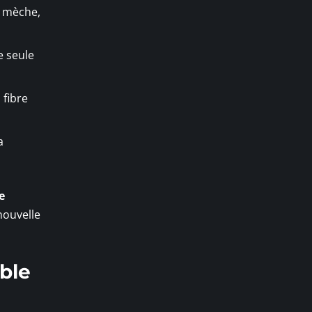
a mèche,
e seule
 fibre
a
e
nouvelle
able