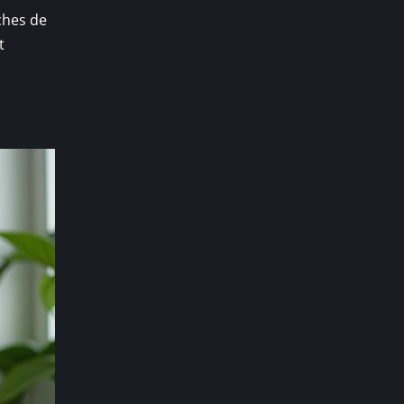
hes de
t