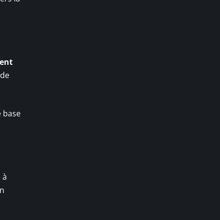
ient
 de
e base
 à
on