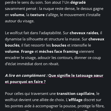
perdre le sens du soin. Son atout ? Un
dégradé
savamment pensé : la nuque reste dense, le dessus gagne
en
volume
, la
texture
s’allège, le mouvement s’installe
autour du visage.
Le wolfcut fait dans l’adaptabilité. Sur
cheveux raides
, il
dynamise la silhouette et structure la masse. Sur
cheveux
bouclés
, il fait ressortir les
boucles
et intensifie le
volume
.
Frange
et
mèches face framing
viennent
encadrer le visage, adoucir les contours, donner ce coup
d’éclat immédiat dont on rêvait.
A lire en complément :
Que signifie le tatouage sœur
et pourquoi en faire ?
Pour celles qui traversent une
transition capillaire
, le
wolfcut devient une alliée de choix. L’
effilage
discret sur
les pointes aide à accompagner la pousse, protège la fibre,