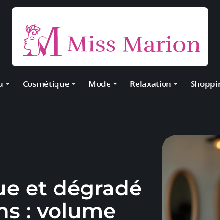
u
Cosmétique
Mode
Relaxation
Shoppi
ue et dégradé
ns : volume