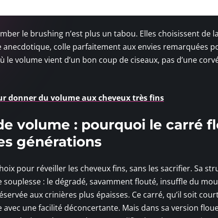
ber le brushing n’est plus un tabou. Elles choisissent de l
être anecdotique, colle parfaitement aux envies remarquées 
, où le volume vient d’un bon coup de ciseaux, pas d’une corv
ur donner du volume aux cheveux très fins
e volume : pourquoi le carré f
es générations
hoix pour réveiller les cheveux fins, sans les sacrifier. Sa st
e souplesse : le dégradé, savamment flouté, insuffle du m
éservée aux crinières plus épaisses. Ce carré, qu’il soit cour
avec une facilité déconcertante. Mais dans sa version floue,