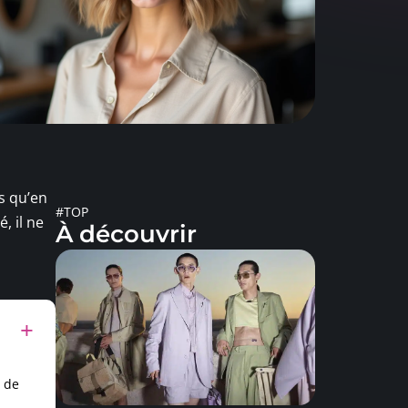
s qu’en
#TOP
, il ne
À découvrir
é de