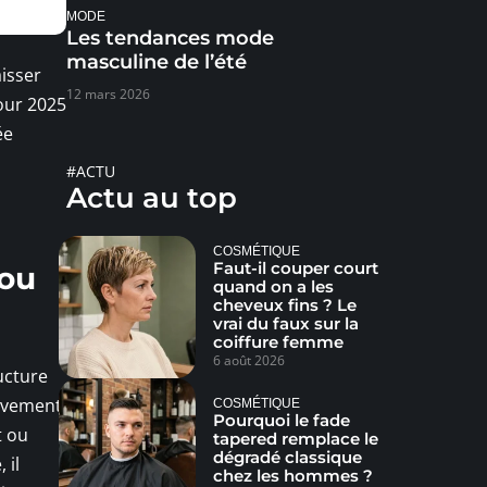
MODE
Les tendances mode
masculine de l’été
aisser
12 mars 2026
pour 2025
ée
#ACTU
Actu au top
COSMÉTIQUE
Faut-il couper court
lou
quand on a les
cheveux fins ? Le
vrai du faux sur la
coiffure femme
6 août 2026
ructure
ouvement
COSMÉTIQUE
Pourquoi le fade
t ou
tapered remplace le
dégradé classique
 il
chez les hommes ?