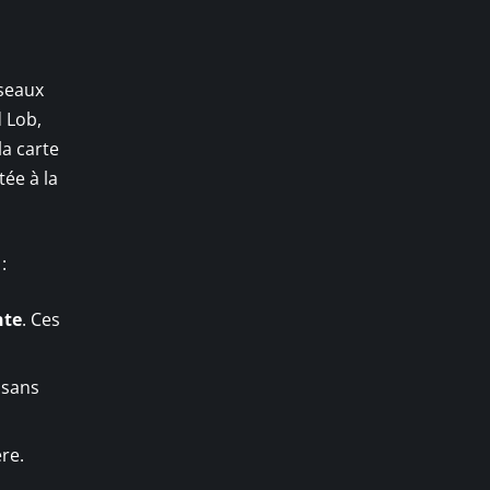
éseaux
 Lob,
la carte
tée à la
:
nte
. Ces
 sans
re.