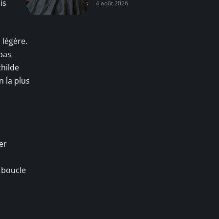
is
4 août 2026
 légère.
 pas
thilde
n la plus
er
a boucle